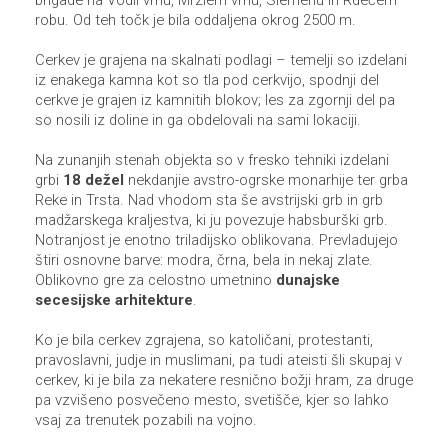
brigade na Vodil vrhu, Mrzlem vrhu, Slemenu in Rdečem
robu. Od teh točk je bila oddaljena okrog 2500 m.
Cerkev je grajena na skalnati podlagi – temelji so izdelani
iz enakega kamna kot so tla pod cerkvijo, spodnji del
cerkve je grajen iz kamnitih blokov; les za zgornji del pa
so nosili iz doline in ga obdelovali na sami lokaciji.
Na zunanjih stenah objekta so v fresko tehniki izdelani
grbi
18 dežel
nekdanjie avstro-ogrske monarhije ter grba
Reke in Trsta. Nad vhodom sta še avstrijski grb in grb
madžarskega kraljestva, ki ju povezuje habsburški grb.
Notranjost je enotno triladijsko oblikovana. Prevladujejo
štiri osnovne barve: modra, črna, bela in nekaj zlate.
Oblikovno gre za celostno umetnino
dunajske
secesijske arhitekture
.
Ko je bila cerkev zgrajena, so katoličani, protestanti,
pravoslavni, judje in muslimani, pa tudi ateisti šli skupaj v
cerkev, ki je bila za nekatere resnično božji hram, za druge
pa vzvišeno posvečeno mesto, svetišče, kjer so lahko
vsaj za trenutek pozabili na vojno.