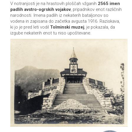
V notranjosti je na hrastovih ploščah vžganih
2565 imen
padlih avstro-ogrskih vojakov
, pripadnikov enot različnih
narodnosti. Imena padlih iz nekaterih bataljonov so
vodena in zapisana do začetka avgusta 1916. Raziskava,
ki jo je pred leti vodil
Tolminski muzej
, je pokazala, da
izgube nekaterih enot tu niso upoštevane.