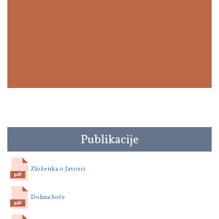
Publikacije
Zloženka o Javorci
Dolina Soče