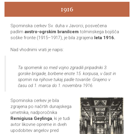
1916
Spominska cerkev Sv. duha v Javorci, posvečena
padlim
avstro-ogrskim branilcem
tolminskega bojišča
soške fronte (1915–1917), je bila zgrajena
leta 1916.
Nad vhodnimi vrati je napis:
Ta spomenik so med vojno zgradili pripadniki 3.
gorske brigade, borbene enote 15. korpusa, v čast in
spomin na njihove tukaj padle tovariše. Grajeno v
času od 1. marca do 1. novembra 1916.
Spominska cerkev je bila
zgrajena po načrtih dunajskega
umetnika, nadporočnika
Remigiusa Geylinga
, ki je tudi
avtor likovne opreme in dveh
upodobitev angelov pred