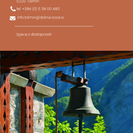
5220
Tolmin
tel:
+386 (0) 5 38 00 480
info.tolmin@dolina-soce.si
Izjava o dostopnosti