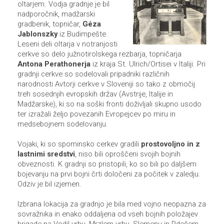
oltarjem. Vodja gradnje je bil
nadporočnik, madžarski
gradbenik, topničar,
Géza
Jablonszky
iz Budimpešte.
Leseni deli oltarja v notranjosti
cerkve so delo južnotirolskega rezbarja, topničarja
Antona Perathonerja
iz kraja St. Ulrich/Ortisei v Italiji. Pri
gradnji cerkve so sodelovali pripadniki različnih
narodnosti Avtorji cerkve v Sloveniji so tako z območij
treh sosednjih evropskih držav (Avstrije, Italije in
Madžarske), ki so na soški fronti doživljali skupno usodo
ter izražali željo povezanih Evropejcev po miru in
medsebojnem sodelovanju.
Vojaki, ki so spominsko cerkev gradili
prostovoljno in z
lastnimi sredstvi
, niso bili oproščeni svojih bojnih
obveznosti. K gradnji so pristopili, ko so bili po daljšem
bojevanju na prvi bojni črti določeni za počitek v zaledju.
Odziv je bil izjemen.
Izbrana lokacija za gradnjo je bila med vojno neopazna za
sovražnika in enako oddaljena od vseh bojnih položajev