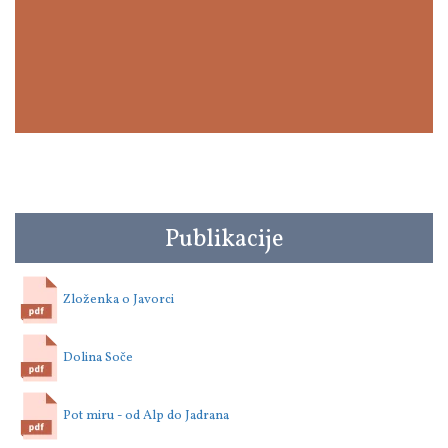
Publikacije
Zloženka o Javorci
Dolina Soče
Pot miru - od Alp do Jadrana