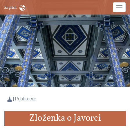
Toggl
English
naviga
|
Publikacije
Zloženka o Javorci