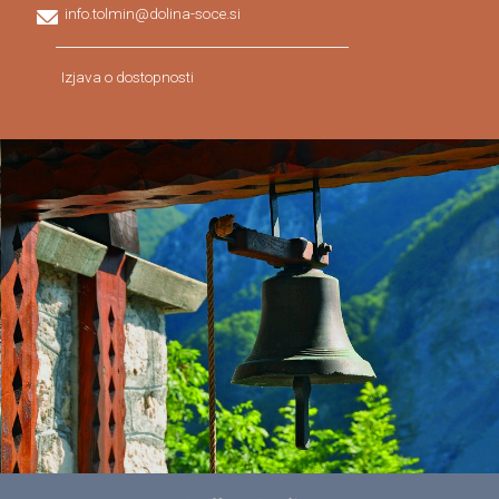
info.tolmin@dolina-soce.si
Izjava o dostopnosti