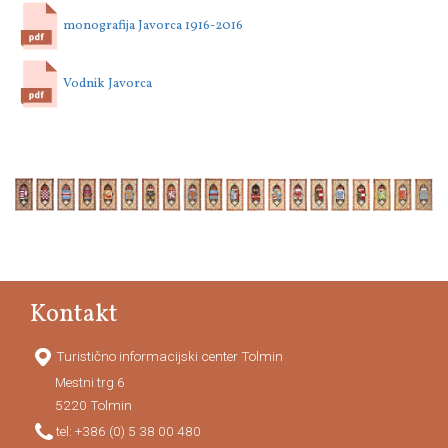
monografija Javorca 1916-2016
Vodnik Javorca
Kontakt
Turistično informacijski center Tolmin
Mestni trg 6
5220
Tolmin
tel:
+386 (0) 5 38 00 480